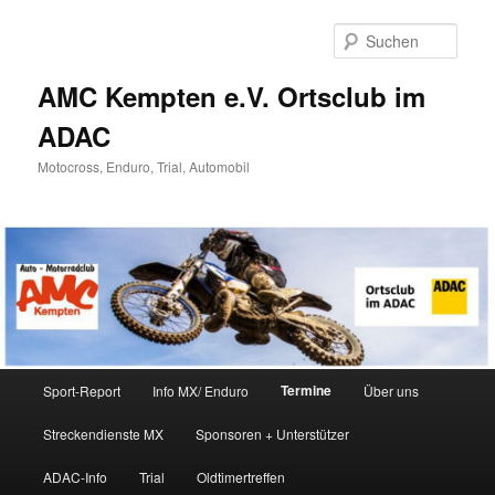
Zum
Inhalt
Such
wechseln
AMC Kempten e.V. Ortsclub im
ADAC
Motocross, Enduro, Trial, Automobil
Hauptmenü
Termine
Sport-Report
Info MX/ Enduro
Über uns
Streckendienste MX
Sponsoren + Unterstützer
ADAC-Info
Trial
Oldtimertreffen