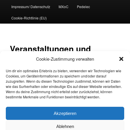
Impressum/ Datenschutz
MXoC
Pedelec
Cookie-Richtlinie (EU)
Veranstaltungen und
Cookie-Zustimmung verwalten
Termine
Um dir ein optimales Erlebnis zu bieten, verwenden wir Technologien wie
Cookies, um Geräteinformationen zu speichern und/oder darauf
zuzugreifen. Wenn du diesen Technologien zustimmst, können wir Daten
ANSTEHENDE TERMINE:
wie das Surfverhalten oder eindeutige IDs auf dieser Website verarbeiten.
Termin Informationen:
Wenn du deine Zustimmung nicht erteilst oder zurückziehst, können
bestimmte Merkmale und Funktionen beeinträchtigt werden.
FR.
JUGENDTRAINING
22
17:00
APR.
Akzeptieren
2022
Ablehnen