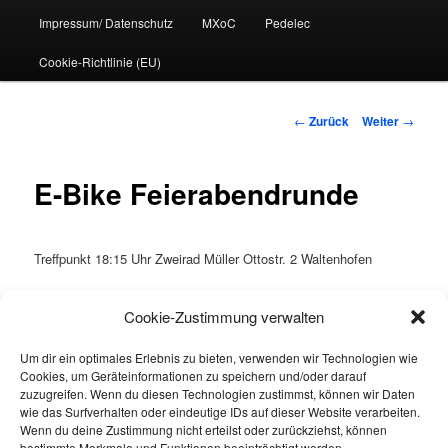
Impressum/ Datenschutz
MXoC
Pedelec
Cookie-Richtlinie (EU)
Beitrags-
←
Zurück
Weiter
→
Navigation
E-Bike Feierabendrunde
Treffpunkt 18:15 Uhr Zweirad Müller Ottostr. 2 Waltenhofen
Cookie-Zustimmung verwalten
Singletrails sind noch sehr nass – daher eher Wege!
Um dir ein optimales Erlebnis zu bieten, verwenden wir Technologien wie
Cookies, um Geräteinformationen zu speichern und/oder darauf
zuzugreifen. Wenn du diesen Technologien zustimmst, können wir Daten
wie das Surfverhalten oder eindeutige IDs auf dieser Website verarbeiten.
Wenn du deine Zustimmung nicht erteilst oder zurückziehst, können
bestimmte Merkmale und Funktionen beeinträchtigt werden.