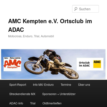
Zum
Inhalt
Such
wechseln
AMC Kempten e.V. Ortsclub im
ADAC
Motocross, Enduro, Trial, Automobil
Hauptmenü
Sport-Report
Info MX/ Enduro
Termine
Über uns
Streckendienste MX
Sponsoren + Unterstützer
ADAC-Info
Trial
Oldtimertreffen