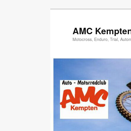
Zum
Inhalt
wechseln
AMC Kempten 
Motocross, Enduro, Trial, Auto