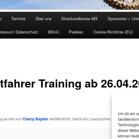
o
Termine
Über uns
Streckendienste MX
Sponsoren + Unte
ressum/ Datenschutz
MXoC
Pedelec
Cookie-Richtlinie (EU)
tfahrer Training ab 26.04.
Um dir ein o
rag wurde von
Charly Baptist
veröffentlicht. Setze ein Lesezeichen zum
Permalink
.
Geräteinfor
Technologien
dieser Websi
können best