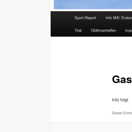
Hauptmenü
Sport-Report
Info MX/ Endur
Trial
Oldtimertreffen
Imp
Gas
Info folgt
Dieser Eint