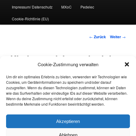
Impressum/ Datenschutz
MXoC
Pedelec
Cookie-Richtlinie (EU)
Beitrags-
←
Zurück
Weiter
→
Navigation
Kinder- und Jugendtraining
Cookie-Zustimmung verwalten
Um dir ein optimales Erlebnis zu bieten, verwenden wir Technologien wie
Kinder- und Jugendtraining ab 16:00 Uhr
Cookies, um Geräteinformationen zu speichern und/oder darauf
zuzugreifen. Wenn du diesen Technologien zustimmst, können wir Daten
Achtung!
An diesen Tagen ist die Strecke
ab 16 Uhr
gesperrt
wie das Surfverhalten oder eindeutige IDs auf dieser Website verarbeiten.
und ist für das Kindertraining reserviert!
Wenn du deine Zustimmung nicht erteilst oder zurückziehst, können
bestimmte Merkmale und Funktionen beeinträchtigt werden.
Akzeptieren
Dieser Eintrag wurde von
Charly Baptist
veröffentlicht. Setze ein
Lesezeichen zum
Permalink
.
Ablehnen