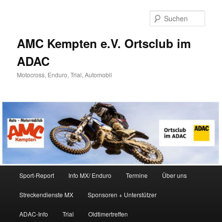
Zum
Inhalt
Such
wechseln
AMC Kempten e.V. Ortsclub im
ADAC
Motocross, Enduro, Trial, Automobil
Hauptmenü
Sport-Report
Info MX/ Enduro
Termine
Über uns
Streckendienste MX
Sponsoren + Unterstützer
ADAC-Info
Trial
Oldtimertreffen