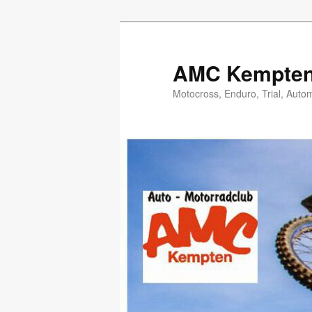
Zum
Inhalt
wechseln
AMC Kempten 
Motocross, Enduro, Trial, Auto