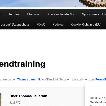
o
Termine
Über uns
Streckendienste MX
Sponsoren + Unte
ressum/ Datenschutz
MXoC
Pedelec
Cookie-Richtlinie (EU)
endtraining
rag wurde von
Thomas Jauernik
veröffentlicht. Setze ein Lesezeichen zum
Permali
Über Thomas Jauernik
Um dir ein o
Geräteinfor
Jaui 777