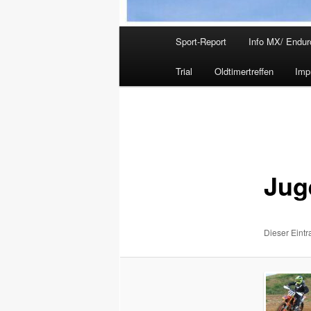
Hauptmenü
Sport-Report
Info MX/ Endur
Trial
Oldtimertreffen
Imp
Jug
Dieser Eint