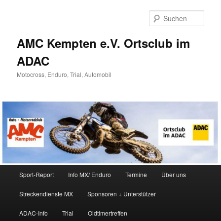
Zum
Zum
Inhalt
sekundären
Such
wechseln
Inhalt
wechseln
AMC Kempten e.V. Ortsclub im
ADAC
Motocross, Enduro, Trial, Automobil
Hauptmenü
Sport-Report
Info MX/ Enduro
Termine
Über uns
Streckendienste MX
Sponsoren + Unterstützer
ADAC-Info
Trial
Oldtimertreffen