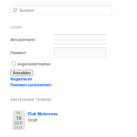
S
u
c
h
LOGIN
e
n
Benutzername:
Passwort:
Angemeldet bleiben
Anmelden
Registrieren
Passwort zurücksetzen
ANSTEHENDE TERMINE:
SA.
Club Motocross
19
10:00
SEP.
2026