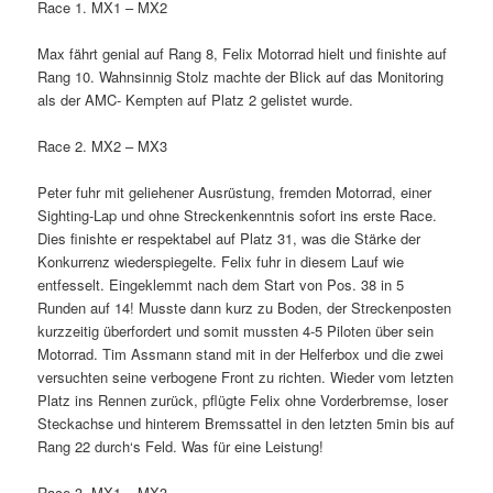
Race 1. MX1 – MX2
Max fährt genial auf Rang 8, Felix Motorrad hielt und finishte auf
Rang 10. Wahnsinnig Stolz machte der Blick auf das Monitoring
als der AMC- Kempten auf Platz 2 gelistet wurde.
Race 2. MX2 – MX3
Peter fuhr mit geliehener Ausrüstung, fremden Motorrad, einer
Sighting-Lap und ohne Streckenkenntnis sofort ins erste Race.
Dies finishte er respektabel auf Platz 31, was die Stärke der
Konkurrenz wiederspiegelte. Felix fuhr in diesem Lauf wie
entfesselt. Eingeklemmt nach dem Start von Pos. 38 in 5
Runden auf 14! Musste dann kurz zu Boden, der Streckenposten
kurzzeitig überfordert und somit mussten 4-5 Piloten über sein
Motorrad. Tim Assmann stand mit in der Helferbox und die zwei
versuchten seine verbogene Front zu richten. Wieder vom letzten
Platz ins Rennen zurück, pflügte Felix ohne Vorderbremse, loser
Steckachse und hinterem Bremssattel in den letzten 5min bis auf
Rang 22 durch‘s Feld. Was für eine Leistung!
Race 3. MX1 – MX3