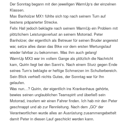
Der Sonntag begann mit den jeweiligen WarmUp‘s der einzelnen
Klassen.
Max Banholzer MX1 fühlte sich top nach seinem Turn auf
bestens präparierter Strecke.
Felix Hail jedoch beklagte nach seinem WarmUp ein Problem mit
plötzlichem Leistungsverlust an seinem Motorrad. Peter
Banholzer, der eigentlich als Betreuer für seinen Bruder angereist
war, setze alles daran das Bike vor dem ersten Wertungslauf
wieder fahrbar zu bekommen. Was ihm auch gelang!
WarmUp MX3 war im vollem Gange als plötzlich die Nachricht
kam, Quirin liegt bei den Sanni‘s. Nach einem Sturz gegen Ende
seines Turn‘s beklagte er heftige Schmerzen im Schulterbereich.
Sein Blick verhieß nichts Gutes, der Sonntag war für Ihn
gelaufen.
Was nun…? Quirin, der eigentlich ins Krankenhaus gehörte,
bewies seinen unglaublichen Teamspirit und überließ sein
Motorrad, insofern wir einen Fahrer finden. Ich hab mir den Peter
geschnappt und ab zur Rennleitung. Nach dem „GO“ der
Verantwortlichen wurde alles an Ausrüstung zusammengebettelt
damit Peter in diesen Lauf geschickt werden kann.