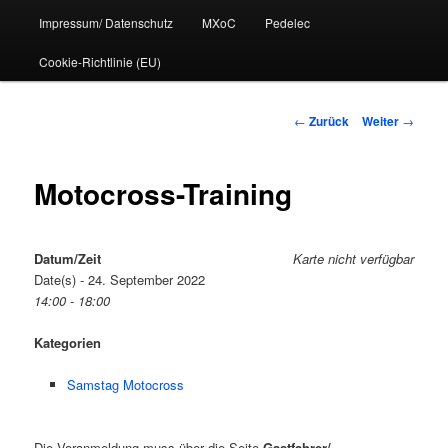
Impressum/ Datenschutz
MXoC
Pedelec
Cookie-Richtlinie (EU)
Beitrags-
←
Zurück
Weiter
→
Navigation
Motocross-Training
Datum/Zeit
Karte nicht verfügbar
Date(s) - 24. September 2022
14:00 - 18:00
Kategorien
Samstag Motocross
Die Voranmeldung muss über die Seite
Gastfahrer/