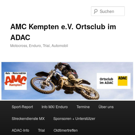
Zum
Inhalt
Such
wechseln
AMC Kempten e.V. Ortsclub im
ADAC
Motocross, Enduro, Trial, Automobil
Hauptmenü
Sport-Report
Info MX/ Enduro
Termine
Über uns
Streckendienste MX
Sponsoren + Unterstützer
ADAC-Info
Trial
Oldtimertreffen