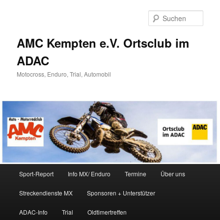
Zum
Inhalt
Such
wechseln
AMC Kempten e.V. Ortsclub im
ADAC
Motocross, Enduro, Trial, Automobil
Hauptmenü
Sport-Report
Info MX/ Enduro
Termine
Über uns
Streckendienste MX
Sponsoren + Unterstützer
ADAC-Info
Trial
Oldtimertreffen