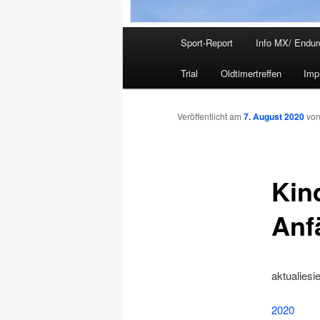
Hauptmenü
Sport-Report
Info MX/ Endur
Trial
Oldtimertreffen
Imp
Veröffentlicht am
7. August 2020
vo
Kin
Anf
aktualiesi
2020