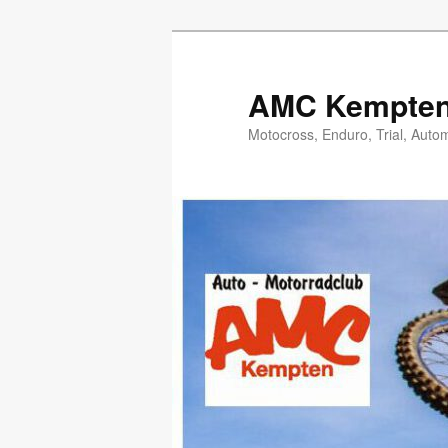
Zum
Inhalt
wechseln
AMC Kempten 
Motocross, Enduro, Trial, Auto