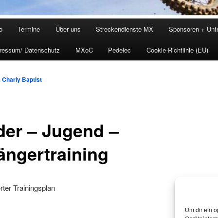
o
Termine
Über uns
Streckendienste MX
Sponsoren + Unte
ressum/ Datenschutz
MXoC
Pedelec
Cookie-Richtlinie (EU)
n
Charly Baptist
der – Jugend –
ängertraining
erter Trainingsplan
Um dir ein o