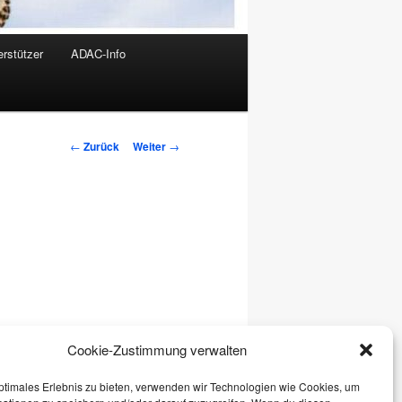
rstützer
ADAC-Info
Beitrags-
←
Zurück
Weiter
→
Navigation
Cookie-Zustimmung verwalten
ptimales Erlebnis zu bieten, verwenden wir Technologien wie Cookies, um