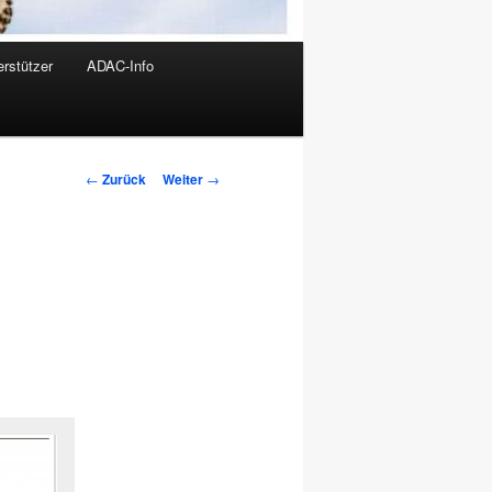
rstützer
ADAC-Info
Beitrags-
←
Zurück
Weiter
→
Navigation