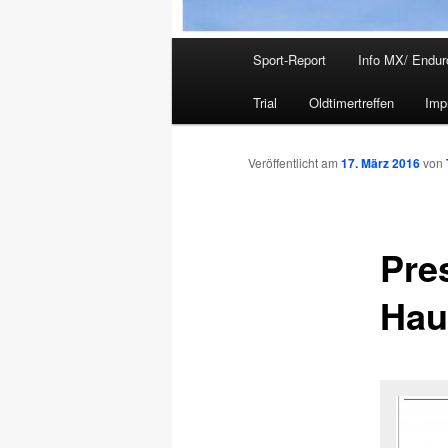
Hauptmenü
Sport-Report
Info MX/ Endur
Trial
Oldtimertreffen
Imp
Veröffentlicht am
17. März 2016
von
Pre
Hau