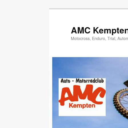
Zum
Inhalt
wechseln
AMC Kempten 
Motocross, Enduro, Trial, Auto