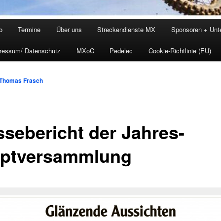
o
Termine
Über uns
Streckendienste MX
Sponsoren + Unte
ressum/ Datenschutz
MXoC
Pedelec
Cookie-Richtlinie (EU)
Thomas Frasch
ssebericht der Jahres-
ptversammlung