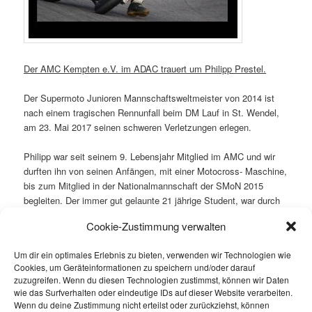
Der AMC Kempten e.V. im ADAC trauert um Philipp Prestel.
Der Supermoto Junioren Mannschaftsweltmeister von 2014 ist
nach einem tragischen Rennunfall beim DM Lauf in St. Wendel,
am 23. Mai 2017 seinen schweren Verletzungen erlegen.
Philipp war seit seinem 9. Lebensjahr Mitglied im AMC und wir
durften ihn von seinen Anfängen, mit einer Motocross- Maschine,
bis zum Mitglied in der Nationalmannschaft der SMoN 2015
begleiten. Der immer gut gelaunte 21 jährige Student, war durch
seine freundliche und höfliche Art ein Vorbild für uns und unsere
Cookie-Zustimmung verwalten
Jugend.
Um dir ein optimales Erlebnis zu bieten, verwenden wir Technologien wie
Seine bescheidene und gewissenhafte Persönlichkeit wird uns
Cookies, um Geräteinformationen zu speichern und/oder darauf
fehlen, aber stets in guter Erinnerung bleiben.
zuzugreifen. Wenn du diesen Technologien zustimmst, können wir Daten
wie das Surfverhalten oder eindeutige IDs auf dieser Website verarbeiten.
Unser Mitgefühl gilt der Familie.
Wenn du deine Zustimmung nicht erteilst oder zurückziehst, können