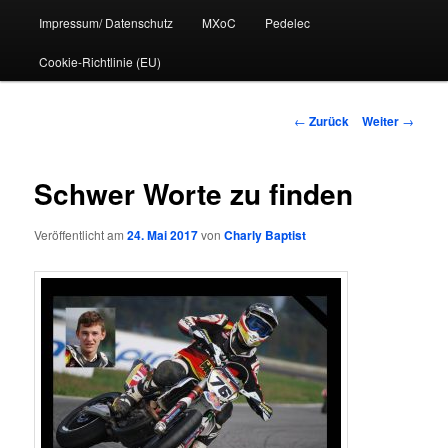
Impressum/ Datenschutz
MXoC
Pedelec
Cookie-Richtlinie (EU)
Beitrags-
←
Zurück
Weiter
→
Navigation
Schwer Worte zu finden
Veröffentlicht am
24. Mai 2017
von
Charly Baptist