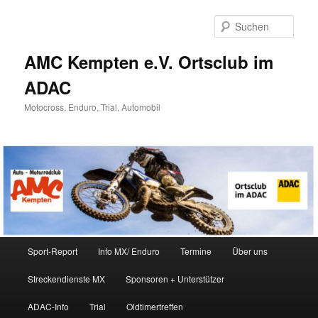
Zum
Inhalt
Such
wechseln
AMC Kempten e.V. Ortsclub im
ADAC
Motocross, Enduro, Trial, Automobil
Hauptmenü
Sport-Report
Info MX/ Enduro
Termine
Über uns
Streckendienste MX
Sponsoren + Unterstützer
ADAC-Info
Trial
Oldtimertreffen