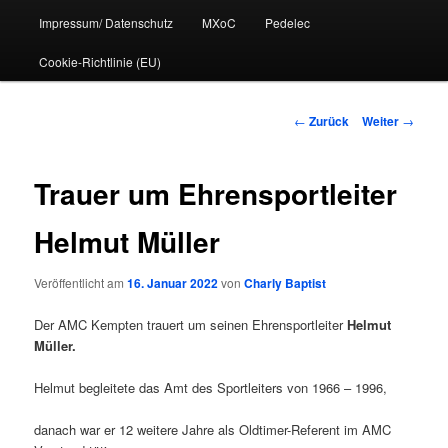
Impressum/ Datenschutz
MXoC
Pedelec
Cookie-Richtlinie (EU)
Beitrags-
←
Zurück
Weiter
→
Navigation
Trauer um Ehrensportleiter
Helmut Müller
Veröffentlicht am
16. Januar 2022
von
Charly Baptist
Der AMC Kempten trauert um seinen Ehrensportleiter
Helmut
Müller.
Helmut begleitete das Amt des Sportleiters von 1966 – 1996,
danach war er 12 weitere Jahre als Oldtimer-Referent im AMC