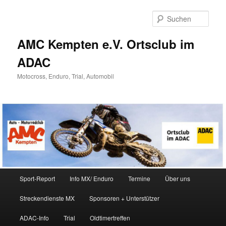
Zum
Inhalt
Such
wechseln
AMC Kempten e.V. Ortsclub im
ADAC
Motocross, Enduro, Trial, Automobil
Hauptmenü
Sport-Report
Info MX/ Enduro
Termine
Über uns
Streckendienste MX
Sponsoren + Unterstützer
ADAC-Info
Trial
Oldtimertreffen