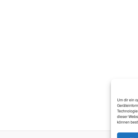
Um dir ein o
Geräteinfor
Technologien
dieser Websi
können best