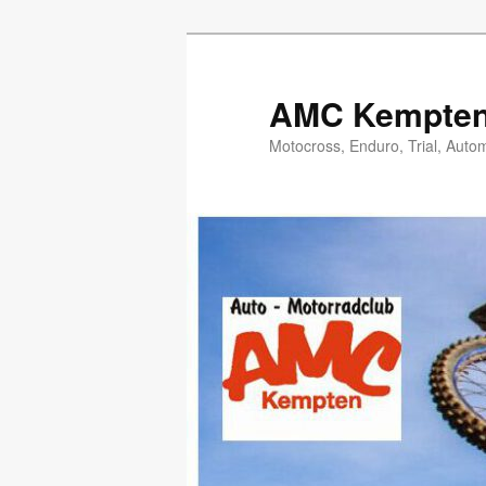
Zum
Zum
Inhalt
sekundären
wechseln
Inhalt
AMC Kempten 
wechseln
Motocross, Enduro, Trial, Auto