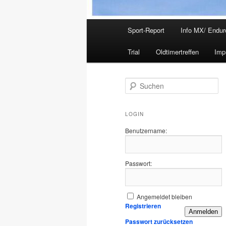
Hauptmenü
Sport-Report
Info MX/ Endur
Trial
Oldtimertreffen
Imp
S
u
c
h
LOGIN
e
Benutzername:
n
Passwort:
Angemeldet bleiben
Registrieren
Anmelden
Passwort zurücksetzen