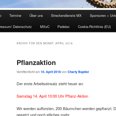
o
Termine
Über uns
Streckendienste MX
Sponsoren + Unte
ressum/ Datenschutz
MXoC
Pedelec
Cookie-Richtlinie (EU)
ARCHIV FÜR DEN MONAT:
APRIL 2018
Pflanzaktion
Veröffentlicht am
10. April 2018
von
Charly Baptist
Der erste Arbeitseinsatz steht heuer an:
Samstag 14. April 10:00 Uhr Pflanz-Aktion
Wir werden aufforsten, 200 Bäumchen werden gepflanzt. 
gesetzt und noch etliches mehr.