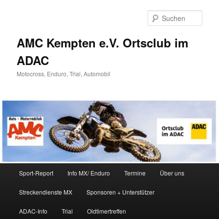
Zum
Zum
Inhalt
sekundären
Such
wechseln
Inhalt
wechseln
AMC Kempten e.V. Ortsclub im
ADAC
Motocross, Enduro, Trial, Automobil
Hauptmenü
Sport-Report
Info MX/ Enduro
Termine
Über uns
Streckendienste MX
Sponsoren + Unterstützer
ADAC-Info
Trial
Oldtimertreffen