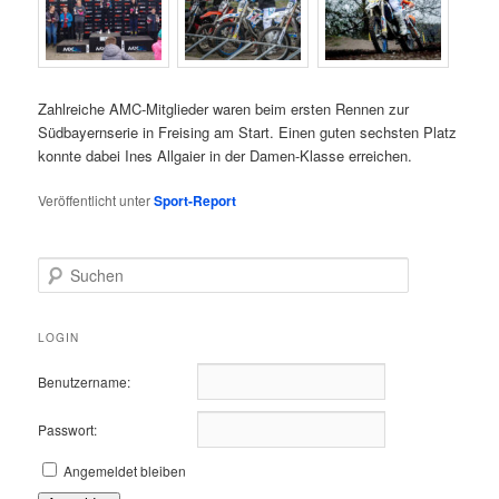
Zahlreiche AMC-Mitglieder waren beim ersten Rennen zur
Südbayernserie in Freising am Start. Einen guten sechsten Platz
konnte dabei Ines Allgaier in der Damen-Klasse erreichen.
Veröffentlicht unter
Sport-Report
S
u
c
h
LOGIN
e
n
Benutzername:
Passwort:
Angemeldet bleiben