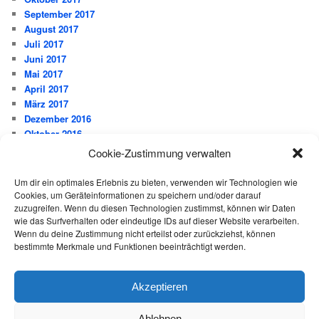
September 2017
August 2017
Juli 2017
Juni 2017
Mai 2017
April 2017
März 2017
Dezember 2016
Oktober 2016
September 2016
Cookie-Zustimmung verwalten
Juli 2016
Juni 2016
Um dir ein optimales Erlebnis zu bieten, verwenden wir Technologien wie
Mai 2016
Cookies, um Geräteinformationen zu speichern und/oder darauf
März 2016
zuzugreifen. Wenn du diesen Technologien zustimmst, können wir Daten
wie das Surfverhalten oder eindeutige IDs auf dieser Website verarbeiten.
Februar 2016
Wenn du deine Zustimmung nicht erteilst oder zurückziehst, können
Januar 2016
bestimmte Merkmale und Funktionen beeinträchtigt werden.
Dezember 2015
November 2015
Oktober 2015
Akzeptieren
August 2015
Ablehnen