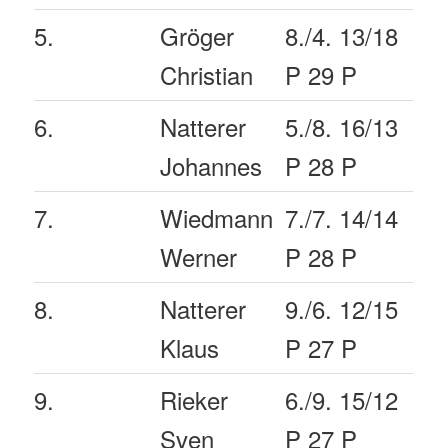
5.
Gröger
8./4. 13/18
Christian
P 29 P
6.
Natterer
5./8. 16/13
Johannes
P 28 P
7.
Wiedmann
7./7. 14/14
Werner
P 28 P
8.
Natterer
9./6. 12/15
Klaus
P 27 P
9.
Rieker
6./9. 15/12
Sven
P 27 P