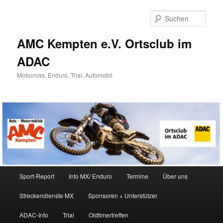
Zum
Zum
Inhalt
sekundären
Such
wechseln
Inhalt
wechseln
AMC Kempten e.V. Ortsclub im
ADAC
Motocross, Enduro, Trial, Automobil
Hauptmenü
Sport-Report
Info MX/ Enduro
Termine
Über uns
Streckendienste MX
Sponsoren + Unterstützer
ADAC-Info
Trial
Oldtimertreffen