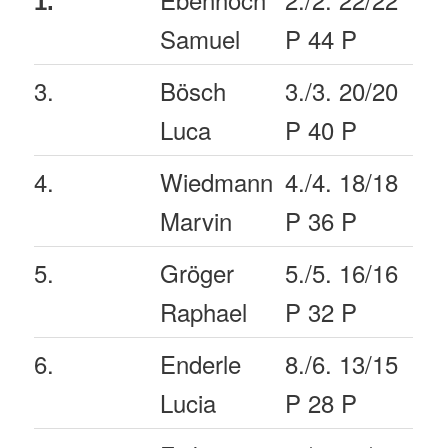
1.
Samuel
P 44 P
3.
Bösch
3./3. 20/20
Luca
P 40 P
4.
Wiedmann
4./4. 18/18
Marvin
P 36 P
5.
Gröger
5./5. 16/16
Raphael
P 32 P
6.
Enderle
8./6. 13/15
Lucia
P 28 P