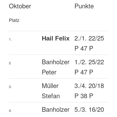
Oktober
Punkte
Platz
2./1. 22/25
Hail Felix
1.
P 47 P
Banholzer
1./2. 25/22
2
Peter
P 47 P
Müller
3./4. 20/18
3.
Stefan
P 38 P
Banholzer
5./3. 16/20
4.