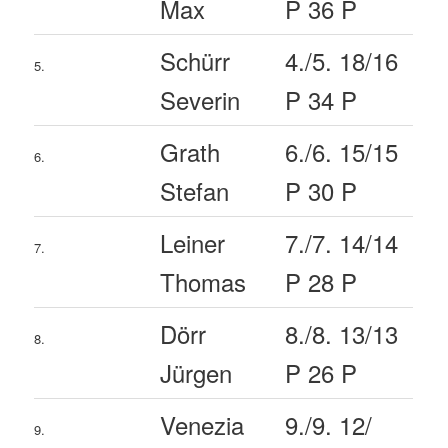
Max
P 36 P
Schürr
4./5. 18/16
5.
Severin
P 34 P
Grath
6./6. 15/15
6.
Stefan
P 30 P
Leiner
7./7. 14/14
7.
Thomas
P 28 P
Dörr
8./8. 13/13
8.
Jürgen
P 26 P
Venezia
9./9. 12/
9.