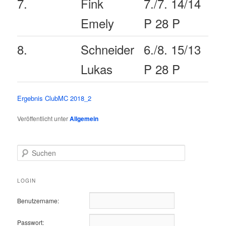
7.
Fink
7./7. 14/14
Emely
P 28 P
8.
Schneider
6./8. 15/13
Lukas
P 28 P
Ergebnis ClubMC 2018_2
Veröffentlicht unter
Allgemein
S
u
c
h
LOGIN
e
n
Benutzername:
Passwort: