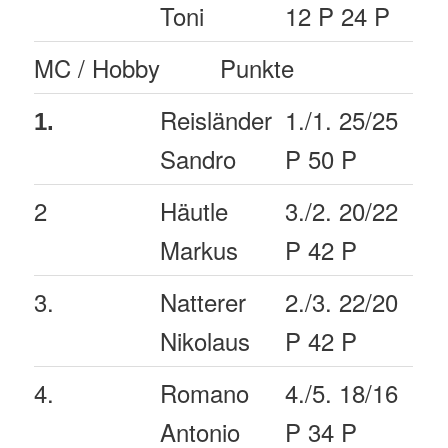
Toni
12 P 24 P
MC / Hobby
Punkte
Reisländer
1./1. 25/25
1.
Sandro
P 50 P
2
Häutle
3./2. 20/22
Markus
P 42 P
3.
Natterer
2./3. 22/20
Nikolaus
P 42 P
4.
Romano
4./5. 18/16
Antonio
P 34 P