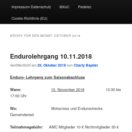
Impressum/ Datenschutz
MXoC
Pedelec
Cookie-Richtlinie (EU)
ARCHIV FÜR DEN MONAT:
OKTOBER 2018
Endurolehrgang 10.11.2018
Veröffentlicht am
26. Oktober 2018
von
Charly Baptist
Enduro- Lehrgang zum Saisonabschluss
Wann
:
10. November 2018
13:30 bis
17:00 Uhr
Wo:
Motocross und Endurostrecke
Gemeinderied
Teilnahmegebühr:
AMC Mitglieder 10 € Nichtmitglieder 30 €