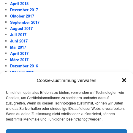
April 2018
Dezember 2017
Oktober 2017
September 2017
August 2017
Juli 2017
Juni 2017
Mai 2017
April 2017
März 2017
Dezember 2016
Oktober 2016
September 2016
Cookie-Zustimmung verwalten
Juli 2016
Juni 2016
Um dir ein optimales Erlebnis zu bieten, verwenden wir Technologien wie
Mai 2016
Cookies, um Geräteinformationen zu speichern und/oder darauf
März 2016
zuzugreifen. Wenn du diesen Technologien zustimmst, können wir Daten
wie das Surfverhalten oder eindeutige IDs auf dieser Website verarbeiten.
Februar 2016
Wenn du deine Zustimmung nicht erteilst oder zurückziehst, können
Januar 2016
bestimmte Merkmale und Funktionen beeinträchtigt werden.
Dezember 2015
November 2015