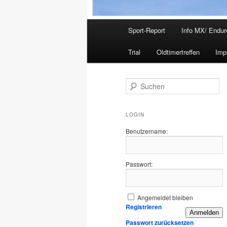
Hauptmenü
Sport-Report
Info MX/ Endur
Trial
Oldtimertreffen
Imp
S
u
c
h
LOGIN
e
Benutzername:
n
Passwort:
Angemeldet bleiben
Registrieren
Anmelden
Passwort zurücksetzen