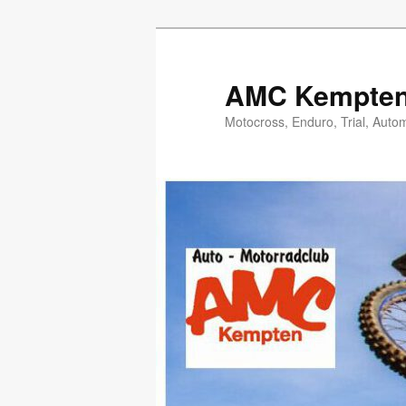
Zum
Zum
Inhalt
sekundären
wechseln
Inhalt
AMC Kempten 
wechseln
Motocross, Enduro, Trial, Auto