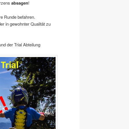
rzens
absagen
!
re Runde befahren.
der in gewohnter Qualität zu
d der Trial Abteilung