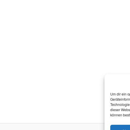
Um dir ein o
Geräteinfor
Technologien
dieser Websi
können best