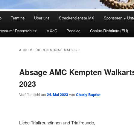
o
Termine
Über uns
Streckendienste MX
Sponsoren + Unte
ressum/ Datenschutz
MXoC
Pedelec
Cookie-Richtlinie (EU)
ARCHIV FÜR DEN MONAT:
MAI 2023
Absage AMC Kempten Walkarts 
2023
Veröffentlicht am
24. Mai 2023
von
Charly Baptist
Liebe Trialfreundinnen und Trialfreunde,