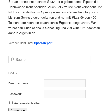
Stefan konnte nach einem Sturz mit 8 gebrochenen Rippen die
Rennwoche nicht beenden. Auch Felix wurde nicht verschont und
ist trotz Bänderriss im Sprunggelenk am vierten Renntag noch
bis zum Schluss durchgefahren und hat mit Platz 69 von 400
Teilnehmern noch ein beachtliches Ergebnis eingefahren. Wir
wünschen Euch schnelle Genesung und viel Glück im nächsten
Jahr in Argentinien.
Veröffentlicht unter
Sport-Report
S
u
c
h
LOGIN
e
n
Benutzername:
Passwort:
Angemeldet bleiben
Anmelden