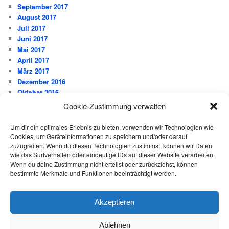
September 2017
August 2017
Juli 2017
Juni 2017
Mai 2017
April 2017
März 2017
Dezember 2016
Oktober 2016
September 2016
Cookie-Zustimmung verwalten
Juli 2016
Juni 2016
Um dir ein optimales Erlebnis zu bieten, verwenden wir Technologien wie
Mai 2016
Cookies, um Geräteinformationen zu speichern und/oder darauf
März 2016
zuzugreifen. Wenn du diesen Technologien zustimmst, können wir Daten
wie das Surfverhalten oder eindeutige IDs auf dieser Website verarbeiten.
Februar 2016
Wenn du deine Zustimmung nicht erteilst oder zurückziehst, können
Januar 2016
bestimmte Merkmale und Funktionen beeinträchtigt werden.
Dezember 2015
November 2015
Oktober 2015
Akzeptieren
August 2015
Ablehnen