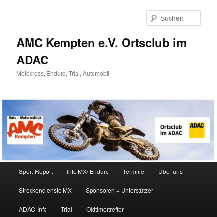
Zum
Zum
Inhalt
sekundären
Such
wechseln
Inhalt
wechseln
AMC Kempten e.V. Ortsclub im
ADAC
Motocross, Enduro, Trial, Automobil
Hauptmenü
Sport-Report
Info MX/ Enduro
Termine
Über uns
Streckendienste MX
Sponsoren + Unterstützer
ADAC-Info
Trial
Oldtimertreffen