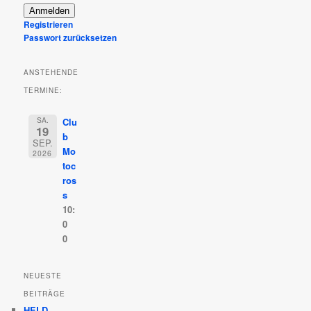
Anmelden
Registrieren
Passwort zurücksetzen
ANSTEHENDE
TERMINE:
SA.
Clu
19
b
SEP.
Mo
2026
toc
ros
s
10:
0
0
NEUESTE
BEITRÄGE
HELD