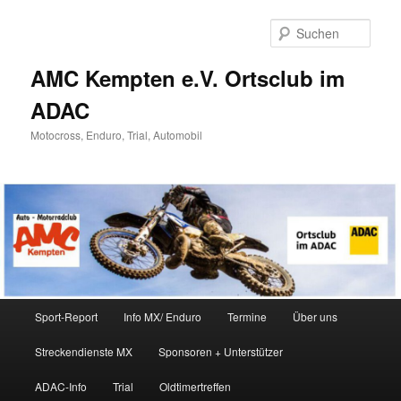
Zum
Zum
Inhalt
sekundären
Such
wechseln
Inhalt
wechseln
AMC Kempten e.V. Ortsclub im
ADAC
Motocross, Enduro, Trial, Automobil
Hauptmenü
Sport-Report
Info MX/ Enduro
Termine
Über uns
Streckendienste MX
Sponsoren + Unterstützer
ADAC-Info
Trial
Oldtimertreffen