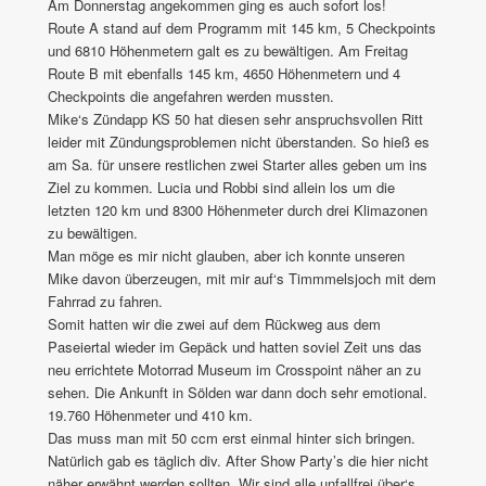
Am Donnerstag angekommen ging es auch sofort los!
Route A stand auf dem Programm mit 145 km, 5 Checkpoints
und 6810 Höhenmetern galt es zu bewältigen. Am Freitag
Route B mit ebenfalls 145 km, 4650 Höhenmetern und 4
Checkpoints die angefahren werden mussten.
Mike‘s Zündapp KS 50 hat diesen sehr anspruchsvollen Ritt
leider mit Zündungsproblemen nicht überstanden. So hieß es
am Sa. für unsere restlichen zwei Starter alles geben um ins
Ziel zu kommen. Lucia und Robbi sind allein los um die
letzten 120 km und 8300 Höhenmeter durch drei Klimazonen
zu bewältigen.
Man möge es mir nicht glauben, aber ich konnte unseren
Mike davon überzeugen, mit mir auf‘s Timmmelsjoch mit dem
Fahrrad zu fahren.
Somit hatten wir die zwei auf dem Rückweg aus dem
Paseiertal wieder im Gepäck und hatten soviel Zeit uns das
neu errichtete Motorrad Museum im Crosspoint näher an zu
sehen. Die Ankunft in Sölden war dann doch sehr emotional.
19.760 Höhenmeter und 410 km.
Das muss man mit 50 ccm erst einmal hinter sich bringen.
Natürlich gab es täglich div. After Show Party’s die hier nicht
näher erwähnt werden sollten. Wir sind alle unfallfrei über‘s