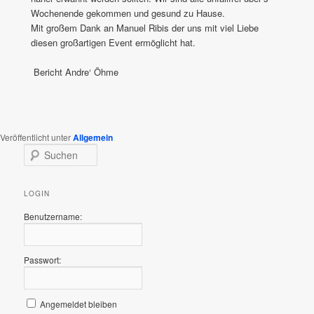
Wochenende gekommen und gesund zu Hause.
Mit großem Dank an Manuel Ribis der uns mit viel Liebe
diesen großartigen Event ermöglicht hat.
Bericht Andre‘ Öhme
Veröffentlicht unter
Allgemein
S
u
c
h
LOGIN
e
Benutzername:
n
Passwort:
Angemeldet bleiben