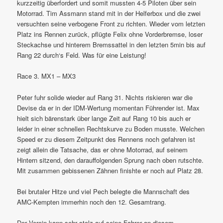
kurzzeitig überfordert und somit mussten 4-5 Piloten über sein
Motorrad. Tim Assmann stand mit in der Helferbox und die zwei
versuchten seine verbogene Front zu richten. Wieder vom letzten
Platz ins Rennen zurück, pflügte Felix ohne Vorderbremse, loser
Steckachse und hinterem Bremssattel in den letzten 5min bis auf
Rang 22 durch‘s Feld. Was für eine Leistung!
Race 3. MX1 – MX3
Peter fuhr solide wieder auf Rang 31. Nichts riskieren war die
Devise da er in der IDM-Wertung momentan Führender ist. Max
hielt sich bärenstark über lange Zeit auf Rang 10 bis auch er
leider in einer schnellen Rechtskurve zu Boden musste. Welchen
Speed er zu diesem Zeitpunkt des Rennens noch gefahren ist
zeigt allein die Tatsache, das er ohne Motorrad, auf seinem
Hintern sitzend, den darauffolgenden Sprung nach oben rutschte.
Mit zusammen gebissenen Zähnen finishte er noch auf Platz 28.
Bei brutaler Hitze und viel Pech belegte die Mannschaft des
AMC-Kempten immerhin noch den 12. Gesamtrang.
Der Verein kann sehr stolz auf seine Fahrer an diesem